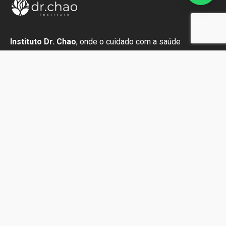
Instituto Dr. Chao
, onde o cuidado com a saúde
transforma vidas através do amor, humanidade e
excelência.
Links
Home
O Grupo
Especialidades